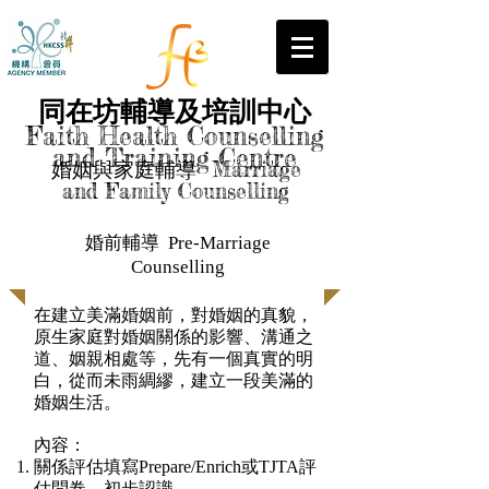
同在坊輔導及培訓中心
Faith Health Counselling
and Training Centre
婚姻與家庭輔導 Marriage
and Family Counselling
婚前輔導 Pre-Marriage
Counselling
在建立美滿婚姻前，對婚姻的真貌，
原生家庭對婚姻關係的影響、溝通之
道、姻親相處等，先有一個真實的明
白，從而未雨綢繆，建立一段美滿的
婚姻生活。
內容：
關係評估填寫Prepare/Enrich或TJTA評
估問卷、初步認識