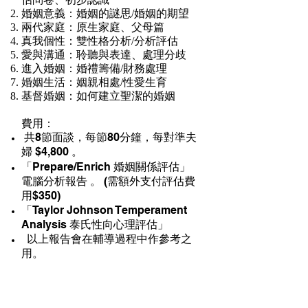
婚姻意義：婚姻的謎思/婚姻的期望
兩代家庭：原生家庭、父母篇
真我個性：雙性格分析/分析評估
愛與溝通：聆聽與表達、處理分歧
進入婚姻：婚禮籌備/財務處理
婚姻生活：姻親相處/性愛生育
基督婚姻：如何建立聖潔的婚姻
費用：
共8節面談，每節80分鐘，每對準夫
婦 $4,800 。
「Prepare/Enrich 婚姻關係評估」
電腦分析報告 。 (需額外支付評估費
用$350)
「Taylor Johnson Temperament
Analysis 泰氏性向心理評估」
以上報告會在輔導過程中作參考之
用。